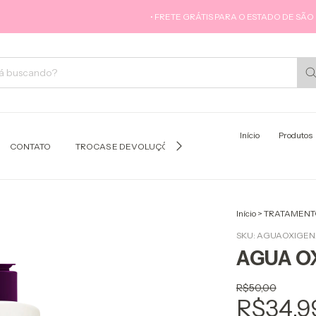
• FRETE GRÁTIS PARA O ESTADO DE SÃO PAULO
Início
Produtos
CONTATO
TROCAS E DEVOLUÇÕES
COMO COMPRAR
POL
Início
>
TRATAMENT
SKU:
AGUAOXIGEN
AGUA O
R$50,00
R$34,9