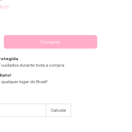
5,01
rotegida
 cuidados durante toda a compra.
diato!
ualquer lugar do Brasil!
:
Alterar CEP
Calcular