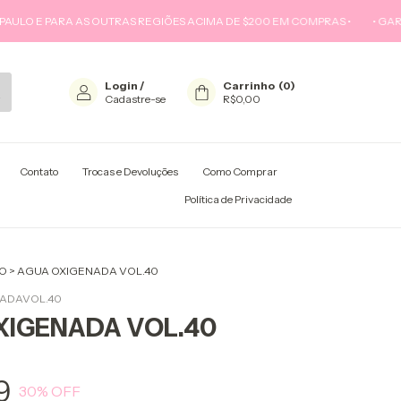
 E PARA AS OUTRAS REGIÕES ACIMA DE $200 EM COMPRAS •
• GARANTA 1
Login
/
Carrinho
(
0
)
Cadastre-se
R$0,00
Contato
Trocas e Devoluções
Como Comprar
ÍTICA DE PRIVACIDADE
Política de Privacidade
O
>
AGUA OXIGENADA VOL.40
ADAVOL.40
XIGENADA VOL.40
9
30
% OFF