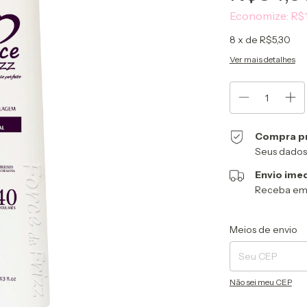
Economize:
R$1
8
x de
R$5,30
Ver mais detalhes
Compra p
Seus dados
Envio ime
Receba em q
Entregas para o CEP
Meios de envio
Não sei meu CEP