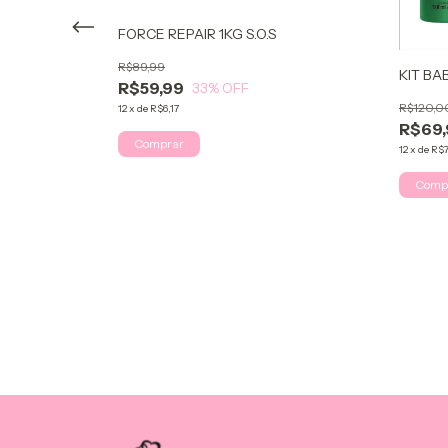
FORCE REPAIR 1KG S.O.S
R$89,99
KIT B
R$59,99
33
% OFF
R$120,0
12
x
de
R$6,17
R$69,
12
x
de
R$7