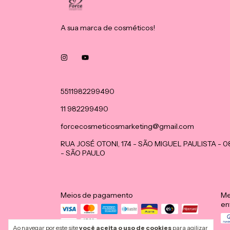
A sua marca de cosméticos!
5511982299490
11 982299490
forcecosmeticosmarketing@gmail.com
RUA JOSÉ OTONI, 174 - SÃO MIGUEL PAULISTA - 
- SÃO PAULO
Meios de pagamento
Me
en
Ao navegar por este site
você aceita o uso de cookies
para agilizar