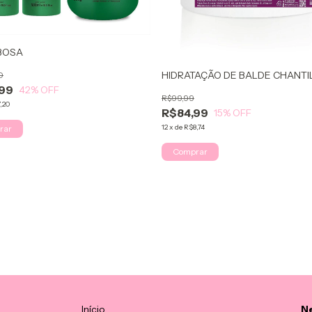
ABOSA
HIDRATAÇÃO DE BALDE CHANTIL
0
99
42
% OFF
R$99,99
,20
R$84,99
15
% OFF
12
x
de
R$8,74
Início
Ne